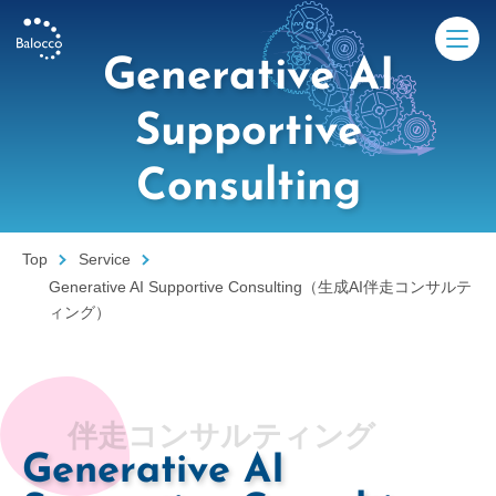
Generative AI
Supportive
Service
Consulting
Why Balocco
Top
Service
Generative AI Supportive Consulting（生成AI伴走コンサルテ
Works × AI
ィング）
Products Lab
News
伴走コンサルティング
Generative AI